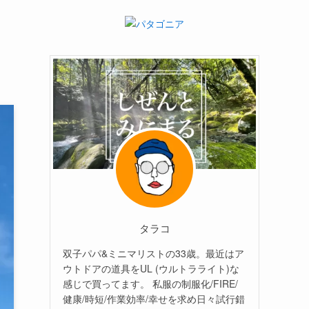
と
タラコ
双子パパ&ミニマリストの33歳。最近はア
ウトドアの道具をUL (ウルトラライト)な
感じで買ってます。 私服の制服化/FIRE/
健康/時短/作業効率/幸せを求め日々試行錯