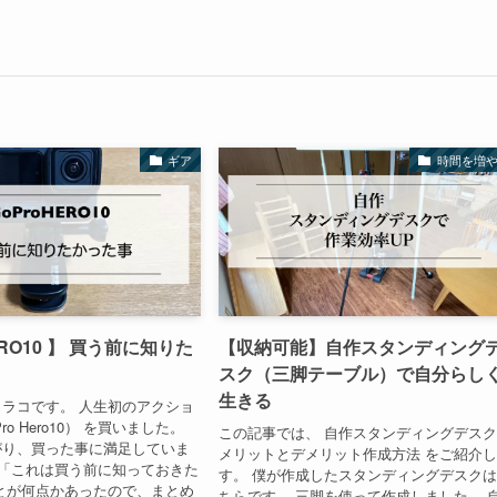
ギア
時間を増
HIRO10 】 買う前に知りた
【収納可能】自作スタンディング
スク（三脚テーブル）で自分らし
生きる
ラコです。 人生初のアクショ
o Hero10） を買いました。
この記事では、 自作スタンディングデス
がり、買った事に満足していま
メリットとデメリット作成方法 をご紹介
 「これは買う前に知っておきた
す。 僕が作成したスタンディングデスクは
とが何点かあったので、まとめ
ちらです。 三脚を使って作成しました。 