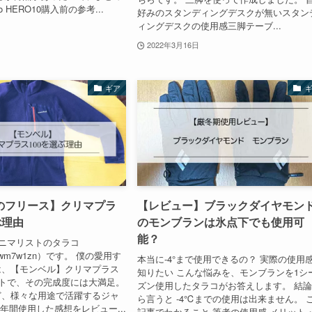
o HERO10購入前の参考...
好みのスタンディングデスクが無いスタン
ィングデスクの使用感三脚テーブ...
2022年3月16日
ギア
のフリース】クリマプラ
【レビュー】ブラックダイヤモン
ぶ理由
のモンブランは氷点下でも使用可
能？
ニマリストのタラコ
sOwm7w1zn）です。 僕の愛用す
本当に-4°まで使用できるの？ 実際の使用
は、【モンベル】クリマプラス
知りたい こんな悩みを、モンブランを1シ
ットで、その完成度には大満足。
ズン使用したタラコがお答えします。 結
ど、様々な用途で活躍するジャ
ら言うと -4℃までの使用は出来ません。 
4年間使用した感想をレビュー...
記事でわかること 筆者の使用感 メリット