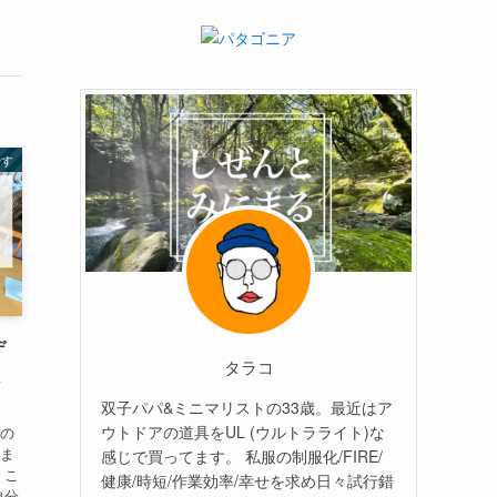
やす
デ
タラコ
く
双子パパ&ミニマリストの33歳。最近はア
ウトドアの道具をUL (ウルトラライト)な
クの
しま
感じで買ってます。 私服の制服化/FIRE/
 こ
健康/時短/作業効率/幸せを求め日々試行錯
自分