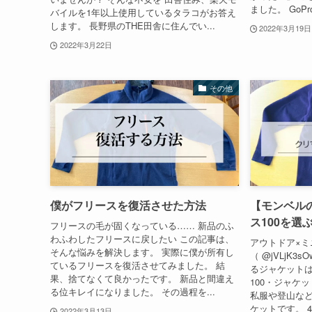
ました。 GoPr
バイルを1年以上使用しているタラコがお答え
します。 長野県のTHE田舎に住んでい...
2022年3月19日
2022年3月22日
その他
僕がフリースを復活させた方法
【モンベル
ス100を選
フリースの毛が固くなっている…… 新品のふ
わふわしたフリースに戻したい この記事は、
アウトドア×ミ
そんな悩みを解決します。 実際に僕が所有し
（ @jVLjK3
ているフリースを復活させてみました。 結
るジャケット
果、捨てなくて良かったです。 新品と間違え
100・ジャケ
る位キレイになりました。 その過程を...
私服や登山な
ケットです。 
2022年3月13日