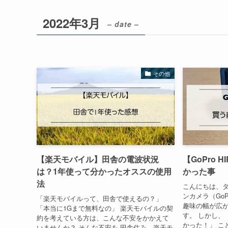
2022年3月
– date –
その他
【楽天モバイル】田舎の電波状況
【GoPro 
は？1年使って分かったオススの使用
かった事
法
こんにちは、タ
ンカメラ（GoPr
「楽天モバイルって、田舎で使えるの？」
趣味の幅が広
「本当に1Gまで無料なの」 楽天モバイルの契
す。 しかし、
約を考えている方は、こんな不安をかかえて
かった！」 こ
いませんか？ そんな不安を 田舎住み、楽天モ